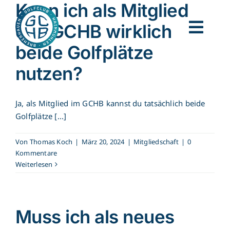
Kann ich als Mitglied
Zum
Inhalt
des GCHB wirklich
springen
Togg
beide Golfplätze
Golf lernen
Navi
nutzen?
Für Gäste
Ja, als Mitglied im GCHB kannst du tatsächlich beide
Unser Club
Golfplätze [...]
Für Unternehmen
Von
Thomas Koch
|
März 20, 2024
|
Mitgliedschaft
|
0
Kommentare
Clubnews
Weiterlesen
Kontakt
Muss ich als neues