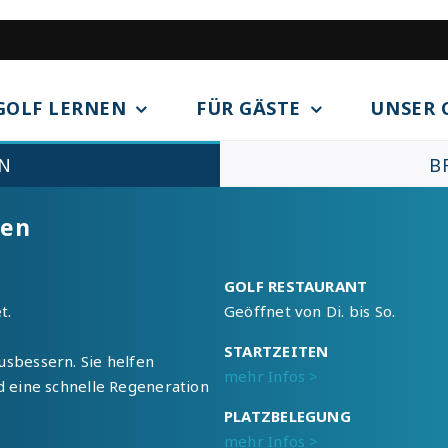
GOLF LERNEN
FÜR GÄSTE
UNSER 
N
B
nen
GOLF RESTAURANT
t.
Geöffnet von Di. bis So.
STARTZEITEN
usbessern. Sie helfen
mehr Infos >
d eine schnelle Regeneration
PLATZBELEGUNG
mehr Infos >