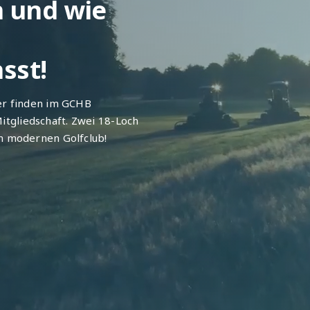
n und wie
sst!
der finden im GCHB
tgliedschaft. Zwei 18-Loch
en modernen Golfclub!