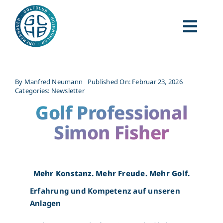
Zum
Inhalt
springen
Togg
Golf lernen
Navi
Für Gäste
By
Manfred Neumann
Published On: Februar 23, 2026
Categories:
Newsletter
Unser Club
Golf Professional
Simon Fisher
Für Unternehmen
Clubnews
Mehr Konstanz. Mehr Freude. Mehr Golf.
Kontakt
Erfahrung und Kompetenz auf unseren
Anlagen