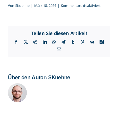
für
Von
SKuehne
|
März 18, 2024
|
Kommentare deaktiviert
B&B
Hotel
Bremerha
Teilen Sie diesen Artikel!
Facebook
X
Reddit
LinkedIn
WhatsApp
Telegram
Tumblr
Pinterest
Vk
Xing
E-
Mail
Über den Autor:
SKuehne