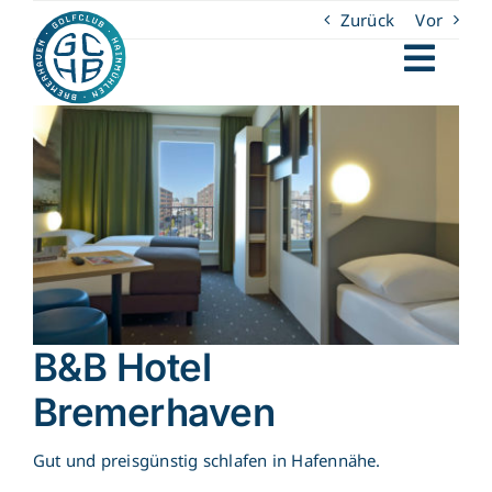
Zum
Zurück
Vor
Inhalt
springen
Togg
Golf lernen
Navi
Zeige
grösseres
Für Gäste
Bild
Unser Club
Für Unternehmen
Clubnews
B&B Hotel
Kontakt
Bremerhaven
Gut und preisgünstig schlafen in Hafennähe.