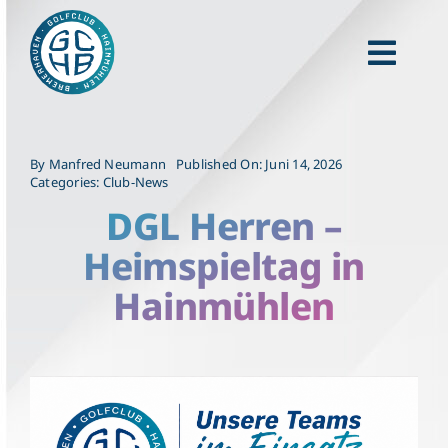
Zum
Inhalt
springen
Togg
Golf lernen
Navi
Für Gäste
By
Manfred Neumann
Published On: Juni 14, 2026
Categories:
Club-News
Unser Club
DGL Herren –
Heimspieltag in
Für Unternehmen
Hainmühlen
Clubnews
Kontakt